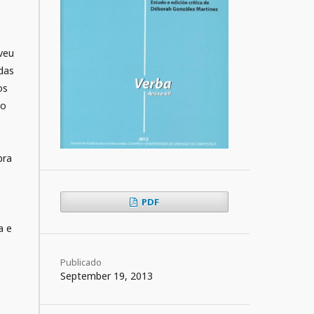
veu
 das
os
ro
bra
PDF
a e
Publicado
September 19, 2013