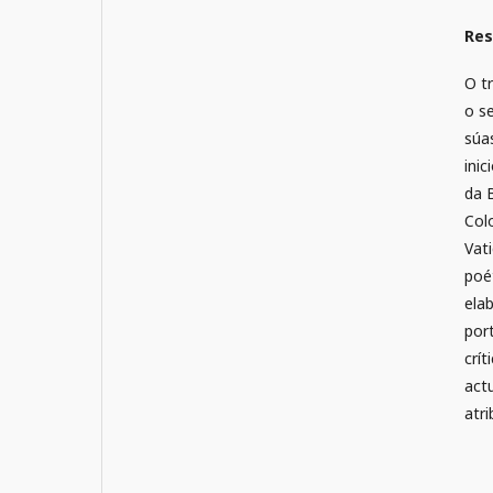
Re
O t
o s
súa
ini
da 
Colo
Vati
poé
ela
por
crí
act
atr