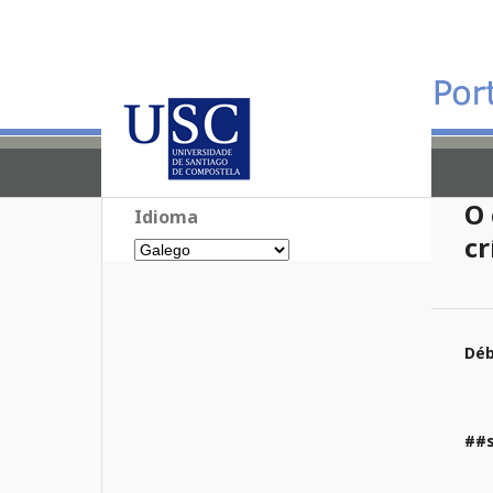
O 
Idioma
cr
Déb
##