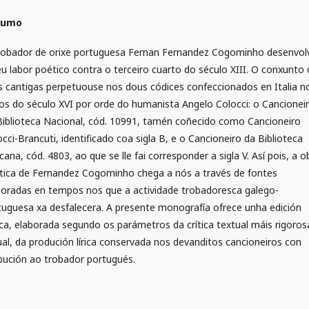
sumo
robador de orixe portuguesa Fernan Fernandez Cogominho desenvol
eu labor poético contra o terceiro cuarto do século XIII. O conxunto
s cantigas perpetuouse nos dous códices confeccionados en Italia n
cios do século XVI por orde do humanista Angelo Colocci: o Cancionei
Biblioteca Nacional, cód. 10991, tamén coñecido como Cancioneiro
cci-Brancuti, identificado coa sigla B, e o Cancioneiro da Biblioteca
cana, cód. 4803, ao que se lle fai corresponder a sigla V. Así pois, a o
tica de Fernandez Cogominho chega a nós a través de fontes
boradas en tempos nos que a actividade trobadoresca galego-
tuguesa xa desfalecera. A presente monografía ofrece unha edición
tica, elaborada segundo os parámetros da crítica textual máis rigoros
ual, da produción lírica conservada nos devanditos cancioneiros con
ibución ao trobador portugués.