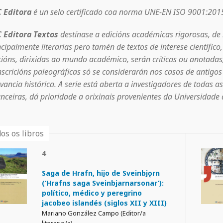
 Editora
é un selo certificado coa norma UNE-EN ISO 9001:201
 Editora Textos
destínase a edicións académicas rigorosas, de 
ncipalmente literarias pero tamén de textos de interese científico, h
cións, dirixidas ao mundo académico, serán críticas ou anotada
nscricións paleográficas só se considerarán nos casos de antigo
evancia histórica. A serie está aberta a investigadores de todas a
anceiras, dá prioridade a orixinais provenientes da Universidad
os os libros
4
Saga de Hrafn, hijo de Sveinbjǫrn
(‘Hrafns saga Sveinbjarnarsonar’):
político, médico y peregrino
jacobeo islandés (siglos XII y XIII)
Mariano González Campo (Editor/a