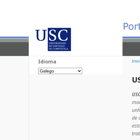
Idioma
Inic
US
USC
mar
unh
de 
est
tra