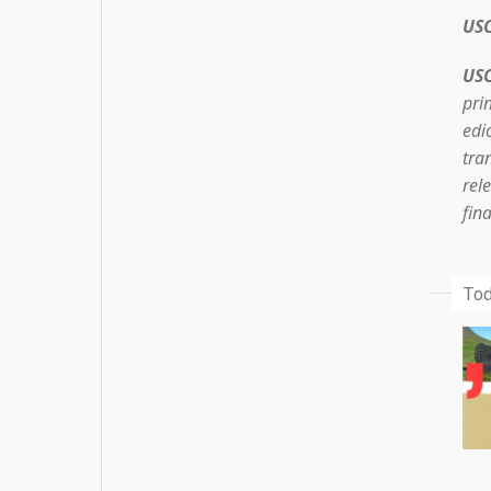
USC
USC
pri
edi
tra
rel
fin
Tod