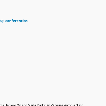
0): conferencias
arita Herrero Oviedo,Marta Madriñán Vázquez,Antonia Nieto