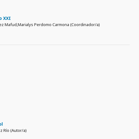
o XXI
lez Mafud,Marialys Perdomo Carmona (Coordinador/a)
ol
z Río (Autor/a)