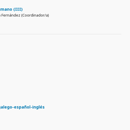
umano (III)
sa Fernández (Coordinador/a)
galego-español-inglés