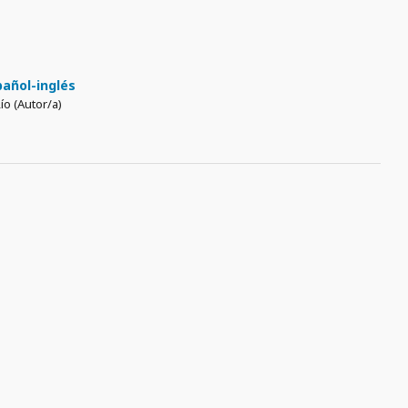
pañol-inglés
ío (Autor/a)