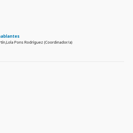
 hablantes
rtín,Lola Pons Rodríguez (Coordinador/a)