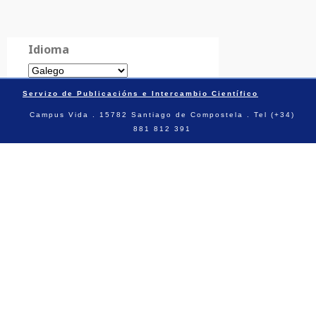
Idioma
Servizo de Publicacións e Intercambio Científico
Campus Vida . 15782 Santiago de Compostela . Tel (+34)
881 812 391