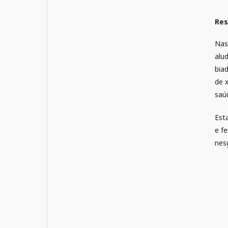
Re
Nas
alu
bia
de 
saú
Est
e f
nes