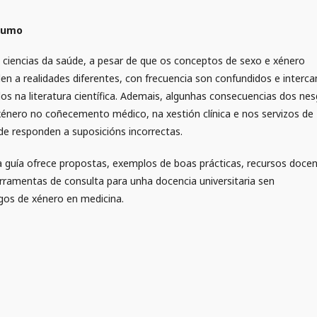
sumo
 ciencias da saúde, a pesar de que os conceptos de sexo e xénero
den a realidades diferentes, con frecuencia son confundidos e interc
dos na literatura científica. Ademais, algunhas conse­cuencias dos ne
xénero no coñecemento médico, na xestión clínica e nos servizos de
de responden a suposicións incorrectas.
a guía ofrece propostas, exemplos de boas prácticas, recursos doce
erramentas de consulta para unha docencia universitaria sen
gos de xénero en medicina.