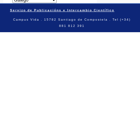
Servizo de Publicacións e Intercambio Científico
Campus Vida . 15782 Santiago de Compostela . Tel (+34)
881 812 391