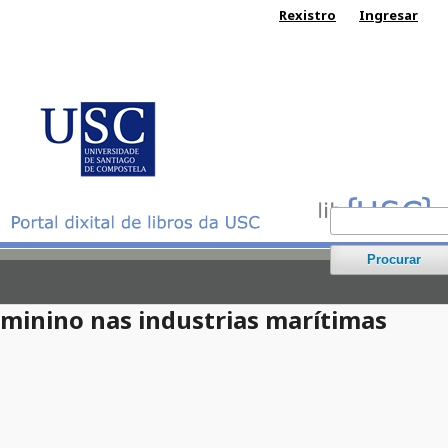
Rexistro
Ingresar
Procurar
feminino nas industrias marítimas