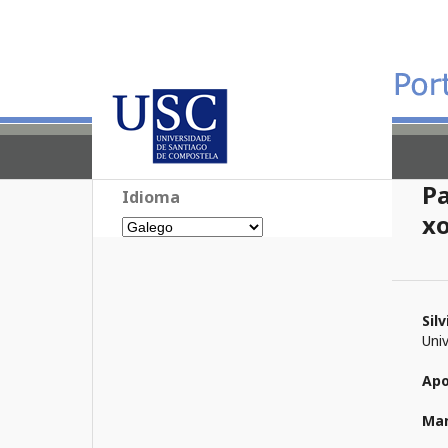
Pa
Idioma
xo
Sil
Uni
Apo
Man