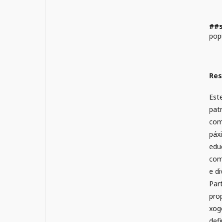
##
pop
Re
Este
pat
com
páx
edu
com
e d
Par
pro
xog
def