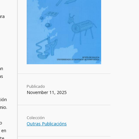
ura
an
as
Publicado
November 11, 2025
ción
nio.
Colección
do
Outras Publicacións
, en
rte