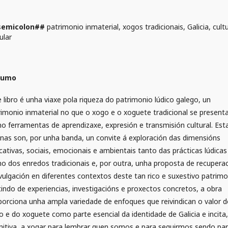
semicolon##
patrimonio inmaterial, xogos tradicionais, Galicia, cult
ular
sumo
 libro é unha viaxe pola riqueza do patrimonio lúdico galego, un
rimonio inmaterial no que o xogo e o xoguete tradicional se present
o ferramentas de aprendizaxe, expresión e transmisión cultural. Est
inas son, por unha banda, un convite á exploración das dimensións
cativas, sociais, emocionais e ambientais tanto das prácticas lúdicas
o dos enredos tradicionais e, por outra, unha proposta de recupera
ivulgación en diferentes contextos deste tan rico e suxestivo patrimo
tindo de experiencias, investigacións e proxectos concretos, a obra
porciona unha ampla variedade de enfoques que reivindican o valor 
o e do xoguete como parte esencial da identidade de Galicia e incita
initiva, a xogar para lembrar quen somos e para seguirmos sendo pa