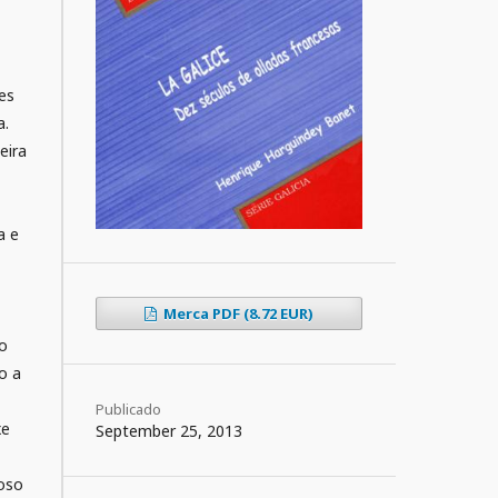
es
a.
eira
,
a e
Merca PDF (8.72 EUR)
do
o a
Publicado
xe
September 25, 2013
noso