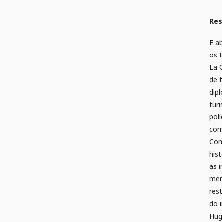
Re
E a
os 
La 
de t
dipl
tur
pol
com
Com
his
as 
mem
res
do 
Hug