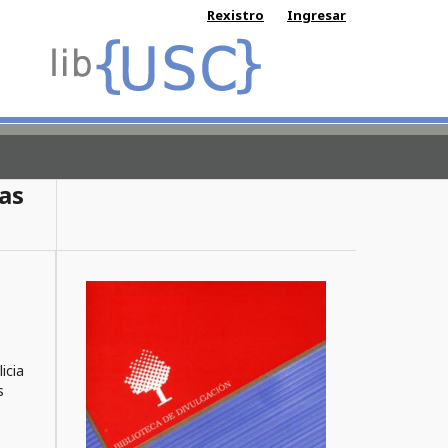
Rexistro
Ingresar
sas
icia
s