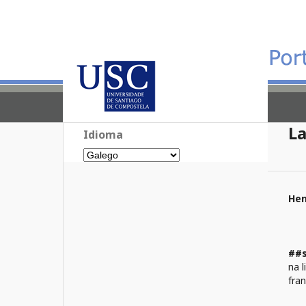
La
Idioma
Hen
##
na l
fra