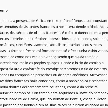
sumo
bondosa a presenza de Galicia en textos francófonos e son constant
testemuños de visitantes franceses á nosa terra dende a Idade Medi
Galice, dez séculos de olladas francesas é o froito dunha extensa pen
extos literarios e de reflexións e descricións de peregrinos, soldados
omáticos, científicos, viaxeiros, xornalistas, escritores ou simples
istas. O fermoso fresco así formado non só ofrece unha visión variad
ícroma de como nos ven no exterior, senón que axuda tamén a
prendernos mello os propios galegos. Dende o inicio do camiño a
postela ata a catástrofe do Prestige percorremos o fio de eventos
tóricos na compaña de persoeiros ou de seres anónimos. Atravesan
invasións francesas máis coñecidas, como a napoleónica e rescatand
oria doutras deliberadamente ocultadas, como a da primeira
tauración borbónica. Con tempo para seguirmos a liñaxe do persona
infortunado rei de Galicia, que, do Roman de Pontus, chega a Victor
o pasando por Roldán e ten as súas raíces na función asignada ao 