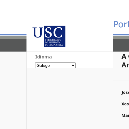
A 
Idioma
A
Jos
Xos
Mar