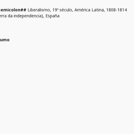
semicolon##
Liberalismo, 19º século, América Latina, 1808-1814
erra da independencia), España
sumo