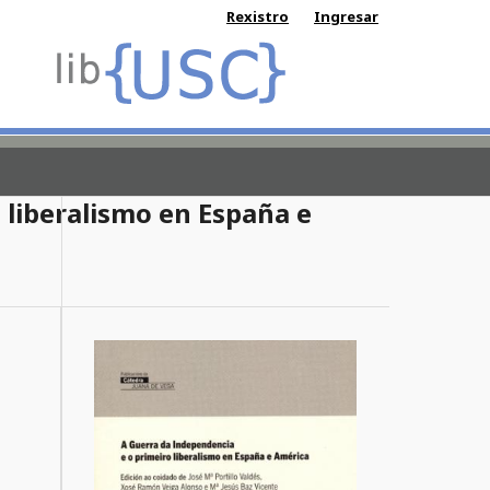
Rexistro
Ingresar
 liberalismo en España e