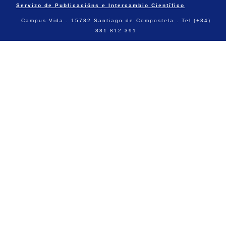
Servizo de Publicacións e Intercambio Científico
Campus Vida . 15782 Santiago de Compostela . Tel (+34)
881 812 391