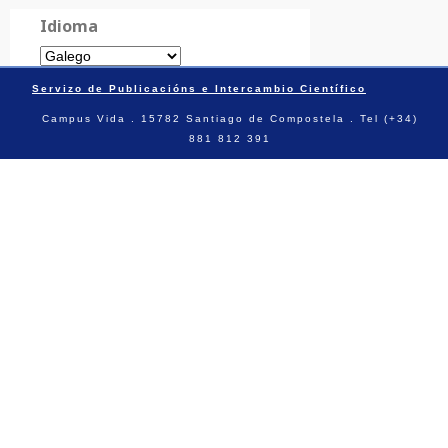
Idioma
Servizo de Publicacións e Intercambio Científico
Campus Vida . 15782 Santiago de Compostela . Tel (+34)
881 812 391