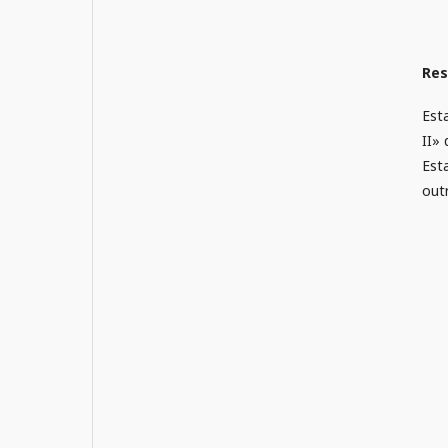
Re
Est
II»
Est
out