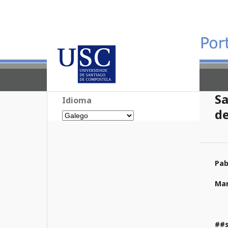
Sa
Idioma
d
Pab
Mar
##