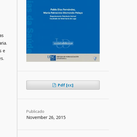
as
ria.
s e
s.
Pdf [cc]
Publicado
November 26, 2015