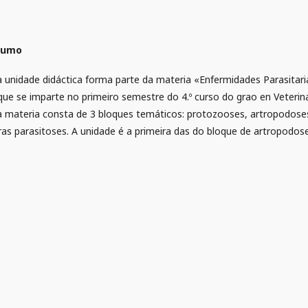
sumo
a unidade didáctica forma parte da materia «Enfermidades Parasitari
 que se imparte no primeiro semestre do 4.º curso do grao en Veterina
a materia consta de 3 bloques temáticos: protozooses, artropodose
ras parasitoses. A unidade é a primeira das do bloque de artropodose