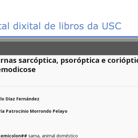
rnas sarcóptica, psoróptica e coriópt
emodicose
lo Díaz Fernández
ía Patrocinio Morrondo Pelayo
semicolon##
sarna, animal doméstico