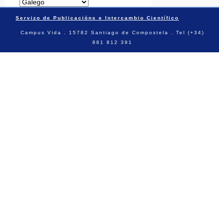
Servizo de Publicacións e Intercambio Científico
Campus Vida . 15782 Santiago de Compostela . Tel (+34)
881 812 391