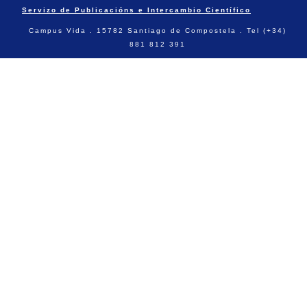
Servizo de Publicacións e Intercambio Científico
Campus Vida . 15782 Santiago de Compostela . Tel (+34)
881 812 391