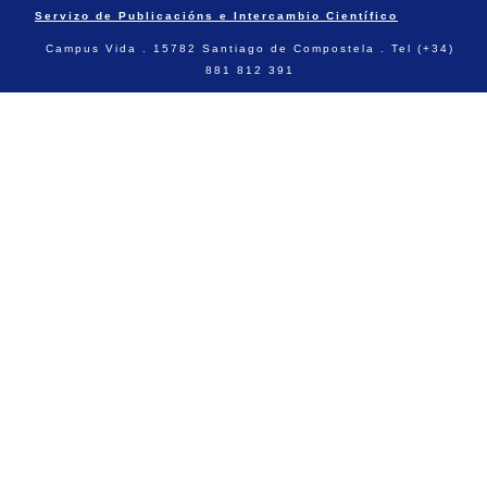
Servizo de Publicacións e Intercambio Científico
Campus Vida . 15782 Santiago de Compostela . Tel (+34)
881 812 391