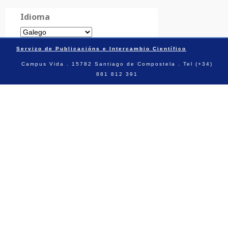
Idioma
Servizo de Publicacións e Intercambio Científico
Campus Vida . 15782 Santiago de Compostela . Tel (+34)
881 812 391