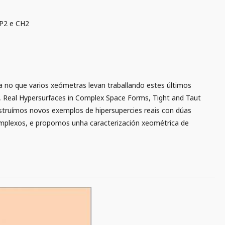
CP2 e CH2
a no que varios xeómetras levan traballando estes últimos
yan, Real Hypersurfaces in Complex Space Forms, Tight and Taut
nstruímos novos exemplos de hipersupercies reais con dúas
complexos, e propomos unha caracterización xeométrica de