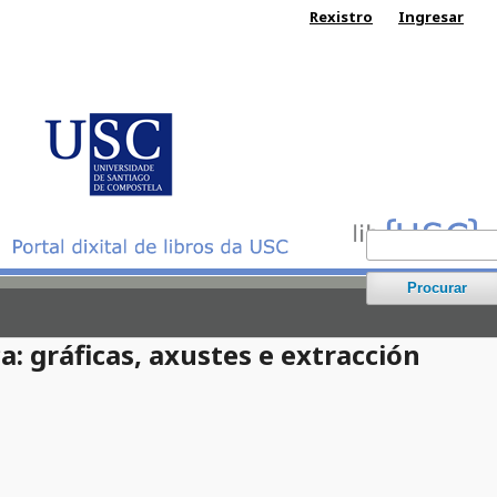
Rexistro
Ingresar
Procurar
a: gráficas, axustes e extracción